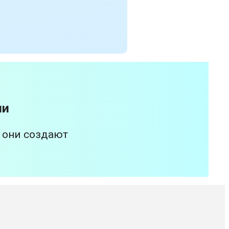
ии
 они создают