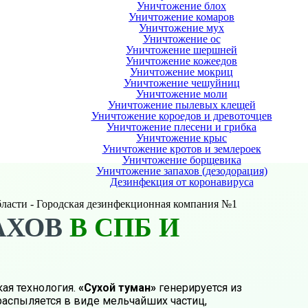
Уничтожение блох
Уничтожение комаров
Уничтожение мух
Уничтожение ос
Уничтожение шершней
Уничтожение кожеедов
Уничтожение мокриц
Уничтожение чешуйниц
Уничтожение моли
Уничтожение пылевых клещей
Уничтожение короедов и древоточцев
Уничтожение плесени и грибка
Уничтожение крыс
Уничтожение кротов и землероек
Уничтожение борщевика
Уничтожение запахов (дезодорация)
Дезинфекция от коронавируса
бласти - Городская дезинфекционная компания №1
АХОВ
В СПБ И
ая технология.
«Сухой туман»
генерируется из
аспыляется в виде мельчайших частиц,