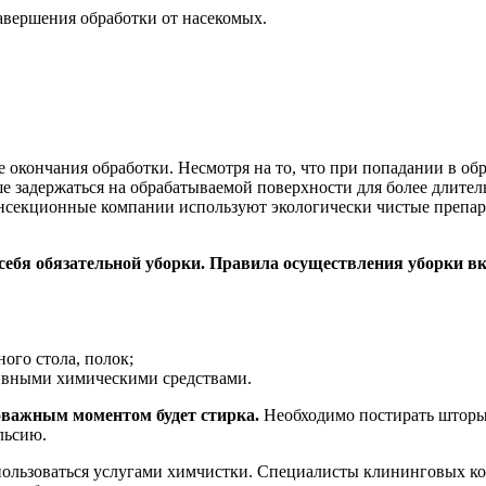
 завершения обработки от насекомых.
 окончания обработки. Несмотря на то, что при попадании в обр
ше задержаться на обрабатываемой поверхности для более длител
инсекционные компании используют экологически чистые препар
себя обязательной уборки. Правила осуществления уборки вк
ого стола, полок;
тивными химическими средствами.
ловажным моментом будет стирка.
Необходимо постирать шторы 
льсию.
воспользоваться услугами химчистки. Специалисты клининговых