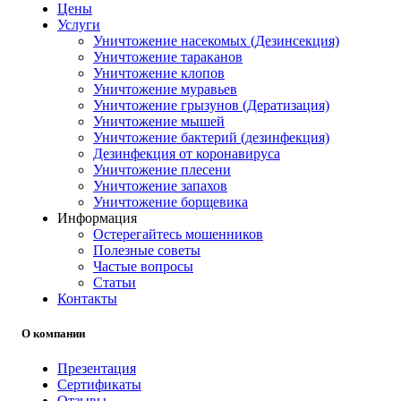
Цены
Услуги
Уничтожение насекомых (Дезинсекция)
Уничтожение тараканов
Уничтожение клопов
Уничтожение муравьев
Уничтожение грызунов (Дератизация)
Уничтожение мышей
Уничтожение бактерий (дезинфекция)
Дезинфекция от коронавируса
Уничтожение плесени
Уничтожение запахов
Уничтожение борщевика
Информация
Остерегайтесь мошенников
Полезные советы
Частые вопросы
Статьи
Контакты
О компании
Презентация
Сертификаты
Отзывы